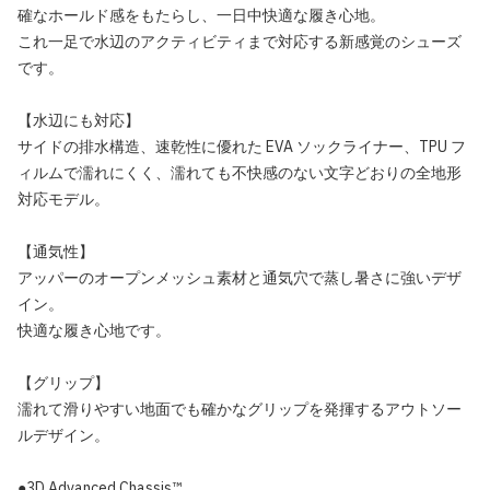
確なホールド感をもたらし、一日中快適な履き心地。
これ一足で水辺のアクティビティまで対応する新感覚のシューズ
です。
【水辺にも対応】
サイドの排水構造、速乾性に優れた EVA ソックライナー、TPU フ
ィルムで濡れにくく、濡れても不快感のない文字どおりの全地形
対応モデル。
【通気性】
アッパーのオープンメッシュ素材と通気穴で蒸し暑さに強いデザ
イン。
快適な履き心地です。
【グリップ】
濡れて滑りやすい地面でも確かなグリップを発揮するアウトソー
ルデザイン。
●3D Advanced Chassis™