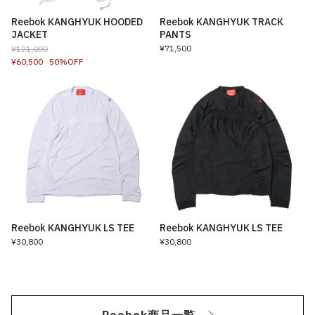
Reebok KANGHYUK HOODED
Reebok KANGHYUK TRACK
JACKET
PANTS
¥71,500
¥121,000
¥60,500
50%OFF
Reebok KANGHYUK LS TEE
Reebok KANGHYUK LS TEE
¥30,800
¥30,800