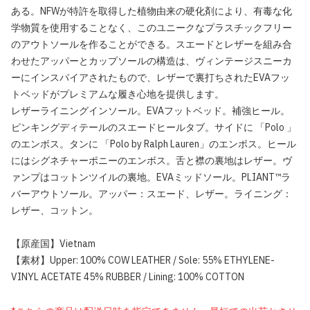
ある。NFWが特許を取得した植物由来の硬化剤により、有毒な化
学物質を使用することなく、このユニークなプラスチックフリー
のアウトソールを作ることができる。スエードとレザーを組み合
わせたアッパーとカップソールの構造は、ヴィンテージスニーカ
ーにインスパイアされたもので、レザーで裏打ちされたEVAフッ
トベッドがプレミアムな履き心地を提供します。
レザーライニングインソール。EVAフットベッド。補強ヒール。
ピンキングディテールのスエードヒールタブ。サイドに 「Polo 」
のエンボス。タンに 「Polo by Ralph Lauren」のエンボス。ヒール
にはシグネチャーポニーのエンボス。舌と襟の裏地はレザー。ヴ
ァンプはコットンツイルの裏地。EVAミッドソール。PLIANT™ラ
バーアウトソール。アッパー：スエード、レザー。ライニング：
レザー、コットン。
【原産国】Vietnam
【素材】Upper: 100% COW LEATHER / Sole: 55% ETHYLENE-
VINYL ACETATE 45% RUBBER / Lining: 100% COTTON