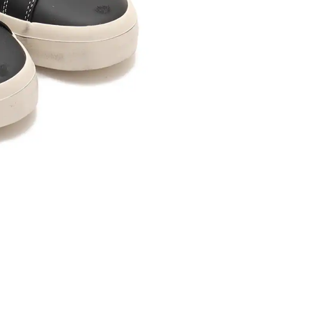
内いたしか
※ 店舗へ
※ 価格表
が生じる場