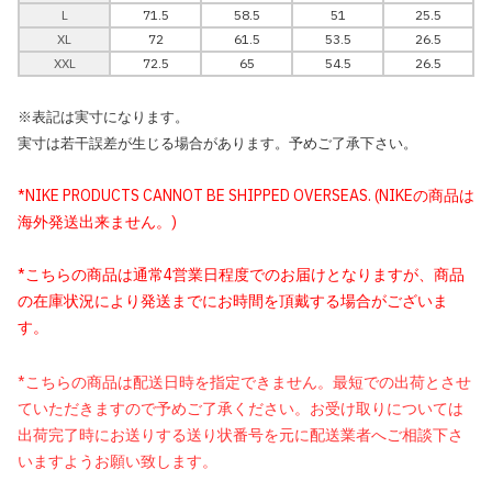
L
71.5
58.5
51
25.5
XL
72
61.5
53.5
26.5
XXL
72.5
65
54.5
26.5
※表記は実寸になります。
実寸は若干誤差が生じる場合があります。予めご了承下さい。
*NIKE PRODUCTS CANNOT BE SHIPPED OVERSEAS. (NIKEの商品は
海外発送出来ません。)
*こちらの商品は通常4営業日程度でのお届けとなりますが、商品
の在庫状況により発送までにお時間を頂戴する場合がございま
す。
*こちらの商品は配送日時を指定できません。最短での出荷とさせ
ていただきますので予めご了承ください。お受け取りについては
出荷完了時にお送りする送り状番号を元に配送業者へご相談下さ
いますようお願い致します。