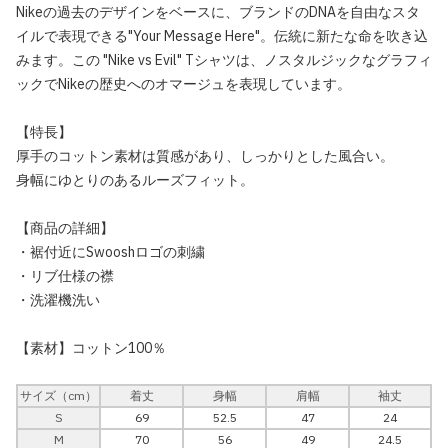
Nikeの過去のデザインをベースに、ブランドのDNAを自由なスタ
イルで表現できる"Your Message Here"。伝統に新たな命を吹き込
みます。この "Nike vs Evil" Tシャツは、ノスタルジックなグラフィ
ックでNikeの歴史へのオマージュを表現しています。
【特長】
厚手のコットン素材は質感があり、しっかりとした風合い。
身幅にゆとりのあるルーズフィット。
【商品の詳細】
・裾付近にSwooshロゴの刺繍
・リブ仕様の襟
・洗濯機洗い
【素材】コットン100％
サイズ（cm）
着丈
身幅
肩幅
袖丈
S
69
52.5
47
24
M
70
56
49
24.5