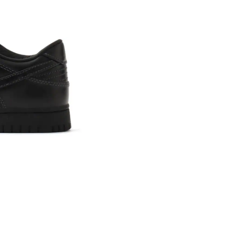
※ 店舗在
内いたしか
※ 店舗へ
※ 価格表
が生じる場