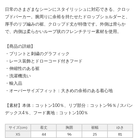
日常のさまざまなシーンにスタイリッシュに対応できる、クロッ
プドパーカー。腕周りに余裕を持たせたドロップショルダーと、
厚手のリブ編みの裾、クロップド丈が特徴です。外側は滑らか
で、内側は柔らかいループ状のフレンチテリー素材を使用。
【商品の詳細】
・プリントと刺繍のグラフィック
・レース装飾とドローコード付きフード
・伸縮性のある裾
・洗濯機洗い
・輸入品
・オーバーサイズフィット：大きめの余裕のある着心地
【素材】本体：コットン100％、リブ部分：コットン96％ / スパン
デックス4％、フード裏地：コットン100％
サイズ(cm)
着丈
胸囲
裾幅
ゆき
XS
44
96
25
81