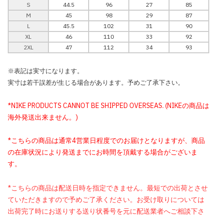
S
44.5
96
27
85
M
45
98
29
87
L
45.5
102
31
90
XL
46
110
33
92
2XL
47
112
34
93
※表記は実寸になります。
実寸は若干誤差が生じる場合があります。予めご了承下さい。
*NIKE PRODUCTS CANNOT BE SHIPPED OVERSEAS. (NIKEの商品は
海外発送出来ません。)
*こちらの商品は通常4営業日程度でのお届けとなりますが、商品
の在庫状況により発送までにお時間を頂戴する場合がございま
す。
*こちらの商品は配送日時を指定できません。最短での出荷とさせ
ていただきますので予めご了承ください。お受け取りについては
出荷完了時にお送りする送り状番号を元に配送業者へご相談下さ