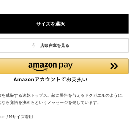
庫に関しましてはWEBカスタマーにお問い合わせいただいてもご案
ねますので、ご了承ください。
お電話でのお取り置きやお取り寄せは承っておりません。
サイズを選択
記はオンラインショップでの現時点の価格となり、店舗価格と価格差
合がございます。
店頭在庫を見る
敵を威嚇する速乾トップス。敵に警告を与えるドクガエルのように、
むなら覚悟を決めろというメッセージを発しています。
cm / Mサイズ着用
】