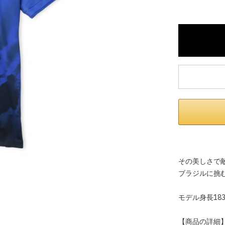
※ 店舗在
内いたしか
※ 店舗へ
※ 価格表
が生じる場
その美しさで
ブラジルに挑
モデル身長183
【商品の詳細