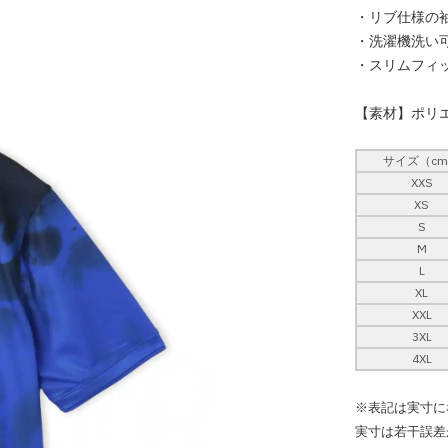
・リブ仕様の
・洗濯機洗い
・スリムフィ
【素材】ポリエ
サイズ（c
XXS
XS
S
M
L
XL
XXL
3XL
4XL
※表記は実寸に
実寸は若干誤差