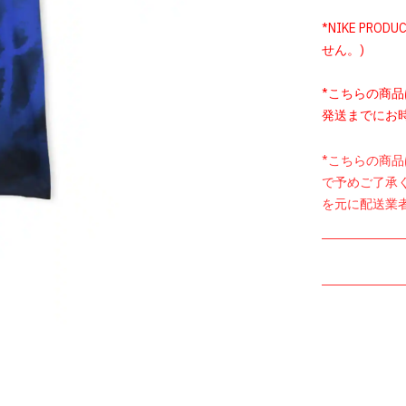
*NIKE PROD
せん。)
*こちらの商
発送までにお
*こちらの商
で予めご了承
を元に配送業