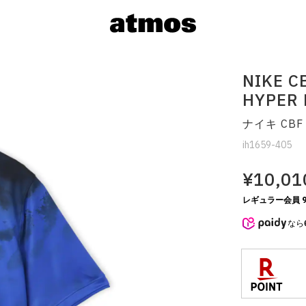
NIKE C
HYPER 
ナイキ CBF 
ih1659-405
¥10,01
レギュラー会員 9
サイズを選
なら
※ 在庫あ