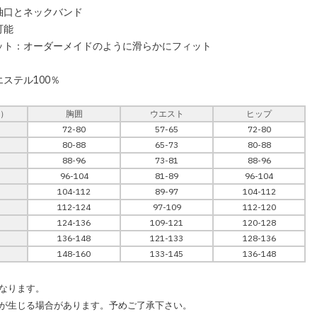
袖口とネックバンド
可能
ット：オーダーメイドのように滑らかにフィット
ステル100％
m）
胸囲
ウエスト
ヒップ
72-80
57-65
72-80
80-88
65-73
80-88
88-96
73-81
88-96
96-104
81-89
96-104
104-112
89-97
104-112
112-124
97-109
112-120
124-136
109-121
120-128
136-148
121-133
128-136
148-160
133-145
136-148
なります。
が生じる場合があります。予めご了承下さい。