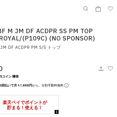
BF M JM DF ACDPR SS PM TOP
ROYAL/(P109C) (NO SPONSOR)
NIKE CBF M JM DF ACDPR SS PM TOP
HYPER ROYAL/(P109C) (NO SPONSOR)
JM DF ACDPR PM S/S トップ
ナイキ CBF JM DF ACDPR PM S/S トップ
ih1659-405
¥10,010
0
1コイン 獲得
択してください
6回払いで月々1,668円
から。分割手数料無料
この条件で検索する
りの表示でもタイミングにより売り切れの可能性がございます。