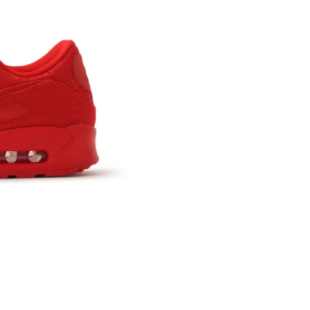
※ 店舗在
内いたしか
※ 店舗へ
※ 価格表
が生じる場