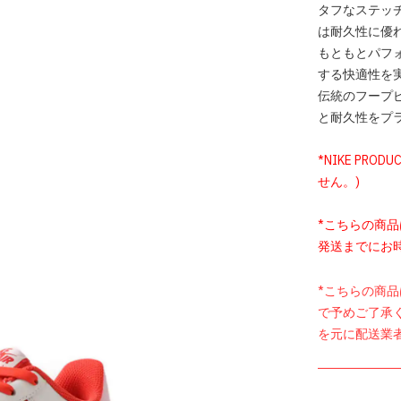
タフなステッ
は耐久性に優
もともとパフォ
する快適性を
伝統のフープ
と耐久性をプ
*NIKE PROD
せん。)
*こちらの商
発送までにお
*こちらの商
で予めご了承
を元に配送業