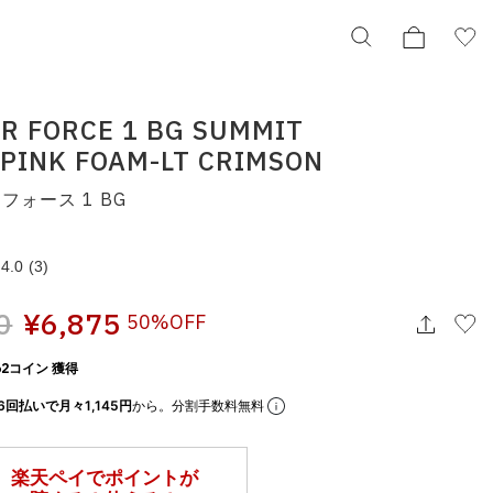
IR FORCE 1 BG SUMMIT
SALE
PINK FOAM-LT CRIMSON
NIKE AIR FORCE 1 BG SUMMIT WHITE/PINK
FOAM-LT CRIMSON
フォース 1 BG
ナイキ エア フォース 1 BG
hv5165-121
¥6,875
4.0
(3)
0
¥6,875
50%OFF
択してください
2コイン 獲得
この条件で検索する
6回払いで月々1,145円
から。分割手数料無料
りの表示でもタイミングにより売り切れの可能性がございます。