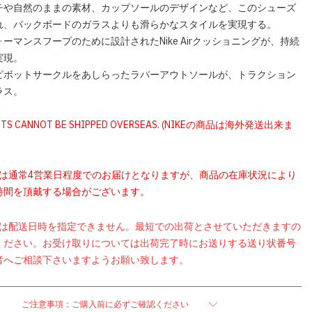
チや自然のままの素材、カップソールのデザインなど、このシューズ
れ、バックボードのガラスよりも滑らかなスタイルを実現する。
ーマンスフープのために設計されたNike Airクッショニングが、持続
実現。
ピボットサークルをあしらったラバーアウトソールが、トラクション
ラス。
UCTS CANNOT BE SHIPPED OVERSEAS. (NIKEの商品は海外発送出来ま
品は通常4営業日程度でのお届けとなりますが、商品の在庫状況により
時間を頂戴する場合がございます。
品は配送日時を指定できません。最短での出荷とさせていただきますの
ください。お受け取りについては出荷完了時にお送りする送り状番号
者へご相談下さいますようお願い致します。
ご注意事項：ご購入前に必ずご確認ください