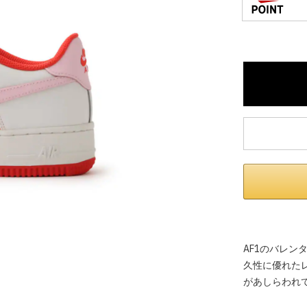
※ 店舗在
内いたしか
※ 店舗へ
※ 価格表
が生じる場
AF1のバレ
久性に優れた
があしらわれ