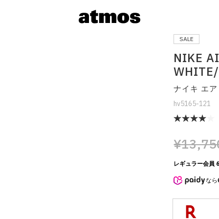
SALE
NIKE A
WHITE/
ナイキ エア 
hv5165-121
¥13,75
サイズを選
レギュラー会員 6
なら
※ 在庫あ