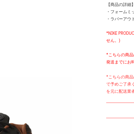
【商品の詳細
・フォームミ
・ラバーアウ
*NIKE PROD
せん。)
*こちらの商
発送までにお
*こちらの商
で予めご了承
を元に配送業