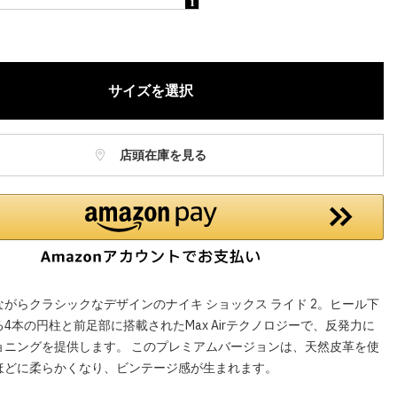
庫に関しましてはWEBカスタマーにお問い合わせいただいてもご案
ねますので、ご了承ください。
お電話でのお取り置きやお取り寄せは承っておりません。
サイズを選択
記はオンラインショップでの現時点の価格となり、店舗価格と価格差
合がございます。
店頭在庫を見る
がらクラシックなデザインのナイキ ショックス ライド 2。ヒール下
4本の円柱と前足部に搭載されたMax Airテクノロジーで、反発力に
ョニングを提供します。 このプレミアムバージョンは、天然皮革を使
ほどに柔らかくなり、ビンテージ感が生まれます。