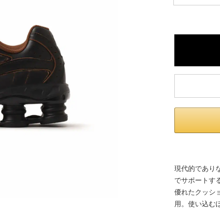
※ 店舗在
内いたしか
※ 店舗へ
※ 価格表
が生じる場
現代的でありな
でサポートする
優れたクッシ
用。使い込む