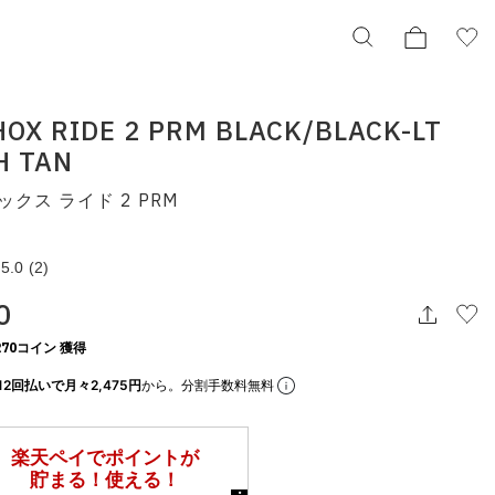
HOX RIDE 2 PRM BLACK/BLACK-LT
H TAN
NIKE SHOX RIDE 2 PRM BLACK/BLACK-LT
BRITISH TAN
ックス ライド 2 PRM
ナイキ ショックス ライド 2 PRM
hv4447-010
¥29,700
5.0
(2)
0
択してください
70コイン 獲得
12回払いで月々2,475円
から。分割手数料無料
この条件で検索する
りの表示でもタイミングにより売り切れの可能性がございます。