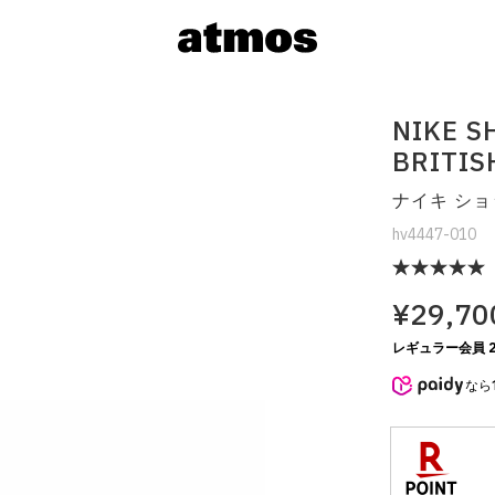
NIKE S
BRITIS
ナイキ ショ
hv4447-010
¥29,70
サイズを選
レギュラー会員 2
なら
※ 在庫あ