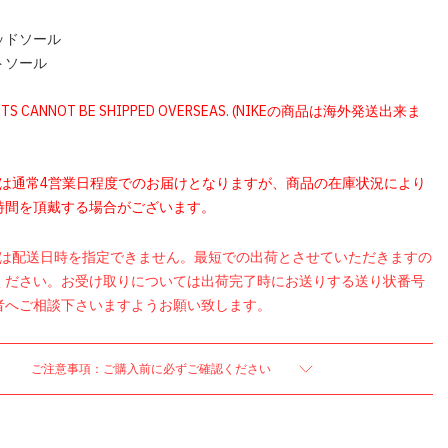
】
ッドソール
トソール
UCTS CANNOT BE SHIPPED OVERSEAS. (NIKEの商品は海外発送出来ま
品は通常4営業日程度でのお届けとなりますが、商品の在庫状況により
時間を頂戴する場合がございます。
品は配送日時を指定できません。最短での出荷とさせていただきますの
ください。お受け取りについては出荷完了時にお送りする送り状番号
者へご相談下さいますようお願い致します。
ご注意事項：ご購入前に必ずご確認ください