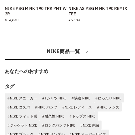
NIKE PSG M NK T90 TRK PNT W
NIKE AS PSG M NK T90 REMIX
3R
TEE
¥14,630
¥6,380
NIKE商品一覧
あなたへのおすすめ
タグ
#NIKE スニーカー
#Tシャツ NIKE
#快適 NIKE
#ゆったり NIKE
#NIKE コスパ
#NIKE パンツ
#NIKE レディース
#NIKE メンズ
#NIKE フィット感
#耐久性 NIKE
#トップス NIKE
#ジャケット NIKE
#ロングパンツ NIKE
#NIKE 刺繍
#NIKE ブラック
#NIKE サンダル
#NIKE オーバーサイズ