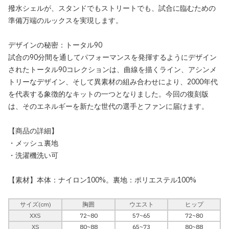
撥水シェルが、スタンドでもストリートでも、試合に臨むための
準備万端のルックスを実現します。
デザインの秘密：トータル90
試合の90分間を通してパフォーマンスを発揮するようにデザイン
されたトータル90コレクションは、曲線を描くライン、アシンメ
トリーなデザイン、そして異素材の組み合わせにより、2000年代
を代表する象徴的なキットの一つとなりました。今回の復刻版
は、そのエネルギーを新たな世代の選手とファンに届けます。
【商品の詳細】
・メッシュ裏地
・洗濯機洗い可
【素材】本体：ナイロン100%。裏地：ポリエステル100%
サイズ(cm)
胸囲
ウエスト
ヒップ
XXS
72~80
57~65
72~80
XS
80~88
65~73
80~88