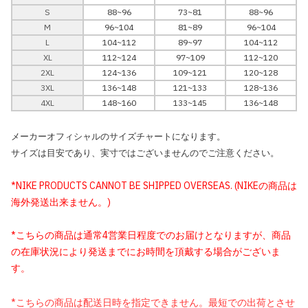
S
88~96
73~81
88~96
M
96~104
81~89
96~104
L
104~112
89~97
104~112
XL
112~124
97~109
112~120
2XL
124~136
109~121
120~128
3XL
136~148
121~133
128~136
4XL
148~160
133~145
136~148
メーカーオフィシャルのサイズチャートになります。
サイズは目安であり、実寸ではございませんのでご注意ください。
*NIKE PRODUCTS CANNOT BE SHIPPED OVERSEAS. (NIKEの商品は
海外発送出来ません。)
*こちらの商品は通常4営業日程度でのお届けとなりますが、商品
の在庫状況により発送までにお時間を頂戴する場合がございま
す。
*こちらの商品は配送日時を指定できません。最短での出荷とさせ