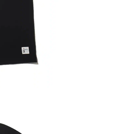
内いたしか
※ 店舗へ
※ 価格表
が生じる場