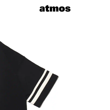
サイズを選
※ 在庫あ
※ 店舗在