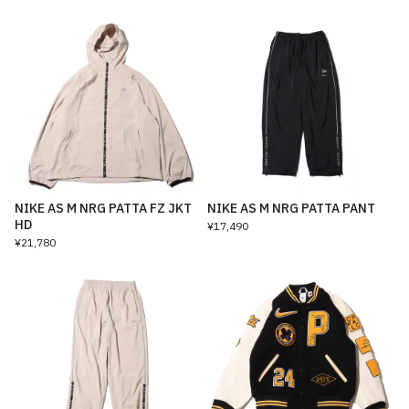
NIKE AS M NRG PATTA FZ JKT
NIKE AS M NRG PATTA PANT
HD
¥17,490
¥21,780