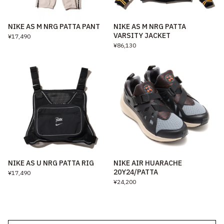
NIKE AS M NRG PATTA PANT
NIKE AS M NRG PATTA
VARSITY JACKET
¥17,490
¥86,130
NIKE AS U NRG PATTA RIG
NIKE AIR HUARACHE
20Y24/PATTA
¥17,490
¥24,200