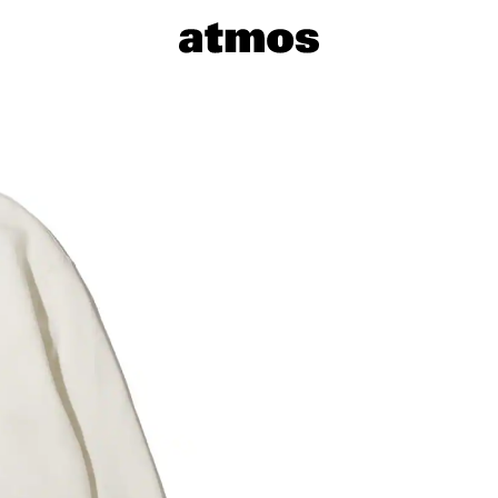
サイズを選
※ 在庫あ
※ 店舗在