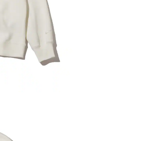
内いたしか
※ 店舗へ
※ 価格表
が生じる場