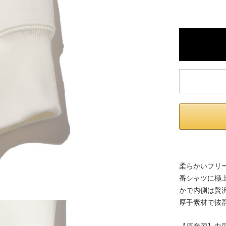
柔らかいフリ
番シャツに極
かで内側は贅
厚手素材で抜