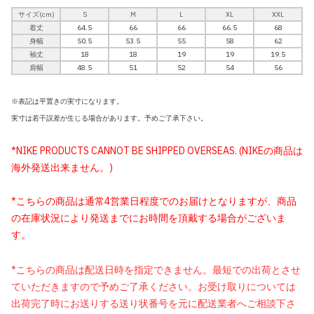
サイズ(cm)
S
M
L
XL
XXL
着丈
64.5
66
66
66.5
68
身幅
50.5
53.5
55
58
62
袖丈
18
18
19
19
19.5
肩幅
48.5
51
52
54
56
※表記は平置きの実寸になります。
実寸は若干誤差が生じる場合があります。予めご了承下さい。
*NIKE PRODUCTS CANNOT BE SHIPPED OVERSEAS. (NIKEの商品は
海外発送出来ません。)
*こちらの商品は通常4営業日程度でのお届けとなりますが、商品
の在庫状況により発送までにお時間を頂戴する場合がございま
す。
*こちらの商品は配送日時を指定できません。最短での出荷とさせ
ていただきますので予めご了承ください。お受け取りについては
出荷完了時にお送りする送り状番号を元に配送業者へご相談下さ