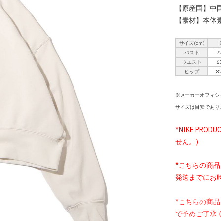
【原産国】中
【素材】本体素
サイズ(cm)
バスト
72
ウエスト
60
ヒップ
82
※メーカーオフィシ
サイズは目安であり
*NIKE PROD
せん。)
*こちらの商
発送までにお
*こちらの商
で予めご了承