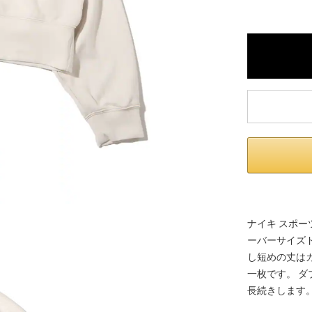
※ 店舗在
内いたしか
※ 店舗へ
※ 価格表
が生じる場
ナイキ スポー
ーバーサイズ
し短めの丈は
一枚です。 
長続きします