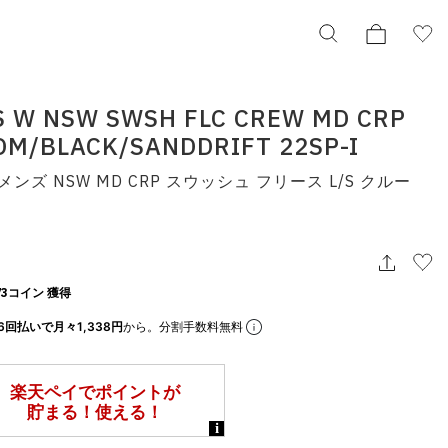
S W NSW SWSH FLC CREW MD CRP
M/BLACK/SANDDRIFT 22SP-I
NIKE AS W NSW SWSH FLC CREW MD CRP
PHANTOM/BLACK/SANDDRIFT 22SP-I
ンズ NSW MD CRP スウッシュ フリース L/S クルー
ナイキ ウィメンズ NSW MD CRP スウッシュ フリース L/S
クルー
do7212-030
¥8,030
3コイン 獲得
択してください
6回払いで月々1,338円
から。分割手数料無料
この条件で検索する
りの表示でもタイミングにより売り切れの可能性がございます。