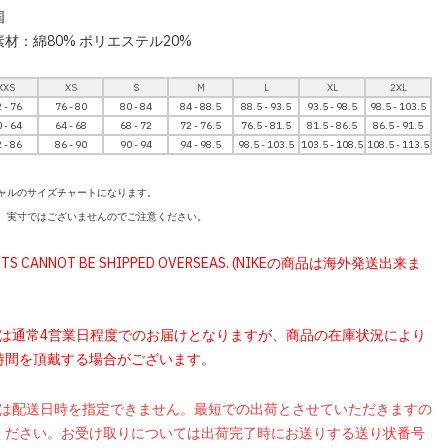
国
材：綿80% ポリエステル20%
XXS
XS
S
M
L
XL
2XL
 - 76
76 - 80
80 - 84
84 - 88.5
88.5 - 93.5
93.5 - 98.5
98.5 - 103.5
 - 64
64 - 68
68 - 72
72 - 76.5
76.5 - 81.5
81.5 - 86.5
86.5 - 91.5
 - 86
86 - 90
90 - 94
94 - 98.5
98.5 - 103.5
103.5 - 108.5
108.5 - 113.5
ャルのサイズチャートになります。
、実寸ではございませんのでご注意ください。
UCTS CANNOT BE SHIPPED OVERSEAS. (NIKEの商品は海外発送出来ま
品は通常4営業日程度でのお届けとなりますが、商品の在庫状況により
時間を頂戴する場合がございます。
品は配送日時を指定できません。最短での出荷とさせていただきますの
ください。お受け取りについては出荷完了時にお送りする送り状番号