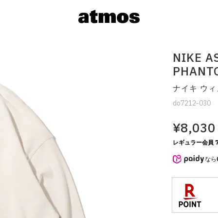
NIKE A
PHANTO
ナイキ ウィメ
do7212-030
¥8,030
レギュラー会員 7
サイズを選
なら
※ 在庫あ