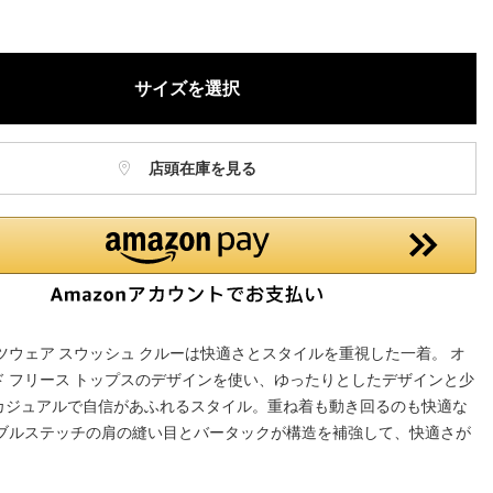
庫に関しましてはWEBカスタマーにお問い合わせいただいてもご案
ねますので、ご了承ください。
お電話でのお取り置きやお取り寄せは承っておりません。
サイズを選択
記はオンラインショップでの現時点の価格となり、店舗価格と価格差
合がございます。
店頭在庫を見る
ツウェア スウッシュ クルーは快適さとスタイルを重視した一着。 オ
ド フリース トップスのデザインを使い、ゆったりとしたデザインと少
カジュアルで自信があふれるスタイル。重ね着も動き回るのも快適な
ダブルステッチの肩の縫い目とバータックが構造を補強して、快適さが
。