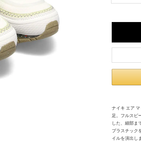
内いたしか
※ 店舗へ
※ 価格表
が生じる場
ナイキ エア 
足。フルスピ
した、細部ま
プラスチックを
イルを演出しま