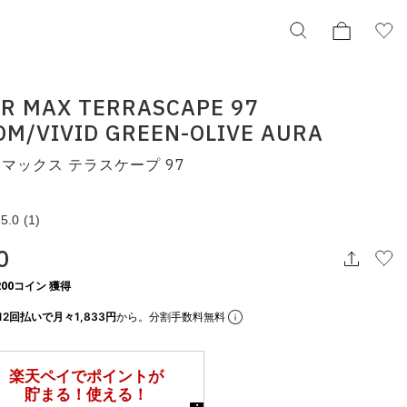
IR MAX TERRASCAPE 97
M/VIVID GREEN-OLIVE AURA
NIKE AIR MAX TERRASCAPE 97
PHANTOM/VIVID GREEN-OLIVE AURA
 マックス テラスケープ 97
ナイキ エア マックス テラスケープ 97
dj5019-002
¥22,000
5.0
(1)
0
択してください
00コイン 獲得
この条件で検索する
12回払いで月々1,833円
から。分割手数料無料
りの表示でもタイミングにより売り切れの可能性がございます。
庫に関しましてはWEBカスタマーにお問い合わせいただいてもご案