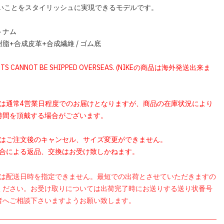
いいことをスタイリッシュに実現できるモデルです。
トナム
脂+合成皮革+合成繊維 / ゴム底
UCTS CANNOT BE SHIPPED OVERSEAS. (NIKEの商品は海外発送出来ま
品は通常4営業日程度でのお届けとなりますが、商品の在庫状況により
時間を頂戴する場合がございます。
品はご注文後のキャンセル、サイズ変更ができません。
都合による返品、交換はお受け致しかねます。
品は配送日時を指定できません。最短での出荷とさせていただきますの
ください。お受け取りについては出荷完了時にお送りする送り状番号
者へご相談下さいますようお願い致します。