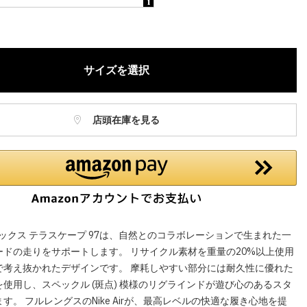
ねますので、ご了承ください。
お電話でのお取り置きやお取り寄せは承っておりません。
記はオンラインショップでの現時点の価格となり、店舗価格と価格差
サイズを選択
合がございます。
店頭在庫を見る
マックス テラスケープ 97は、自然とのコラボレーションで生まれた一
ードの走りをサポートします。 リサイクル素材を重量の20%以上使用
で考え抜かれたデザインです。 摩耗しやすい部分には耐久性に優れた
使用し、スペックル (斑点) 模様のリグラインドが遊び心のあるスタ
す。 フルレングスのNike Airが、最高レベルの快適な履き心地を提