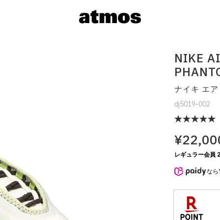
NIKE A
PHANTO
ナイキ エア
dj5019-002
¥22,00
サイズを選
レギュラー会員 2
なら
※ 在庫あ
※ 店舗在