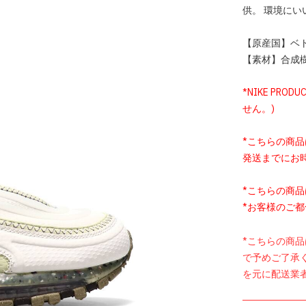
供。 環境に
【原産国】ベ
【素材】合成樹
*NIKE PROD
せん。)
*こちらの商
発送までにお
*こちらの商
*お客様のご
*こちらの商
で予めご了承
を元に配送業