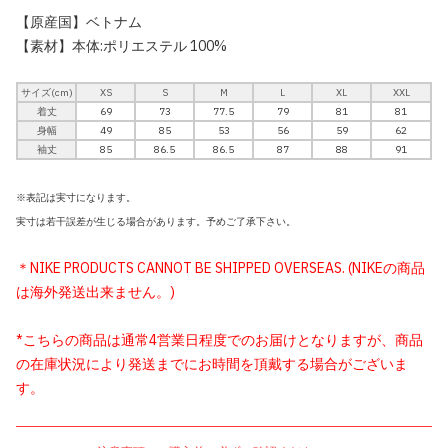
【原産国】ベトナム
【素材】本体:ポリエステル 100%
サイズ(cm)
XS
S
M
L
XL
XXL
着丈
69
73
77.5
79
81
81
身幅
49
85
53
56
59
62
袖丈
85
86.5
86.5
87
88
91
※表記は実寸になります。
実寸は若干誤差が生じる場合があります。予めご了承下さい。
＊NIKE PRODUCTS CANNOT BE SHIPPED OVERSEAS. (NIKEの商品
は海外発送出来ません。)
*こちらの商品は通常4営業日程度でのお届けとなりますが、商品
の在庫状況により発送までにお時間を頂戴する場合がございま
す。