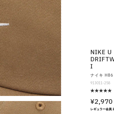
NIKE U
DRIFTW
I
ナイキ H8
913011-258
¥2,970
レギュラー会員 2