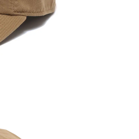
※ 店舗在
内いたしか
※ 店舗へ
※ 価格表
が生じる場