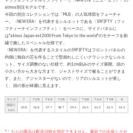
ャップオフィシャルサプライヤーで〈New Era（ニューエラ）〉の
atmos別注モデルです。
今回の別注コレクションでは「MLB」の人気球団をフューチャ
ー。〈NEW ERA〉を代表するシルエットである〈59FIFTY（フィ
フティーナインフィフティ）〉をベースに、サイドパネルに
は"atmos Japan est2000 From Tokyo to the world"のモチーフを刺
繍で施したスペシャル仕様です。
〈NEW ERA〉を代表するスタイルの59FIFTYはフロントパネルの
内側に独自の芯を作ることで型崩れしにくいクラシックなシルエ
ット。サイズ調整のない仕様で、約1cm刻みのサイズ展開。頭の
小さい方から大きな方まで、ジャストサイズで被ることができま
す。また、アジャスターがないので、リアのシルエットが美し
く、頭の形が綺麗に見えます。
サイズ
7
7 1/8
7 1/4
7 3/8
7 1/2
7 5/8
7 3/4
7 7/8
8
頭回り
55.8
56.8
57.7
58.7
59.6
60.6
61.5
62.5
63.5
(cm)
*こちらの商品は配送日時を指定できません。最短での出荷とさせ