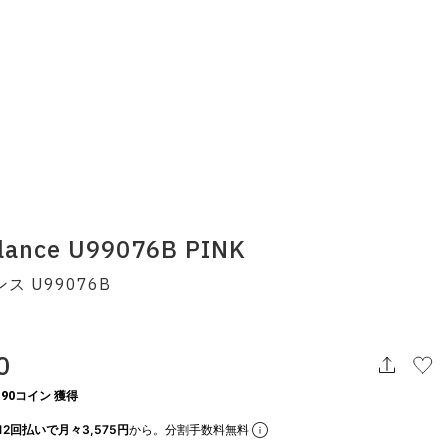
lance U99076B PINK
ス U99076B
0
90コイン 獲得
12回払いで月々3,575円
から。分割手数料無料