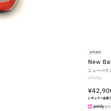
送料無料
New Ba
ニューバラン
u99076b
¥42,90
レギュラー会員 3
なら