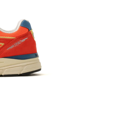
※ 店舗在
内いたしか
※ 店舗へ
※ 価格表
が生じる場