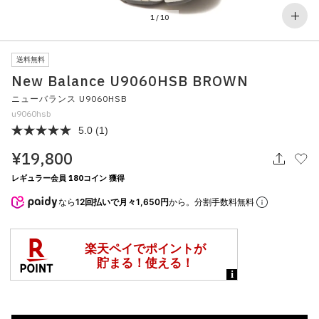
その他
1
/
10
すべてのウェア
送料無料
New Balance U9060HSB BROWN
ニューバランス U9060HSB
u9060hsb
5.0
(1)
¥19,800
レギュラー会員 180コイン 獲得
なら
12回払いで月々1,650円
から。分割手数料無料