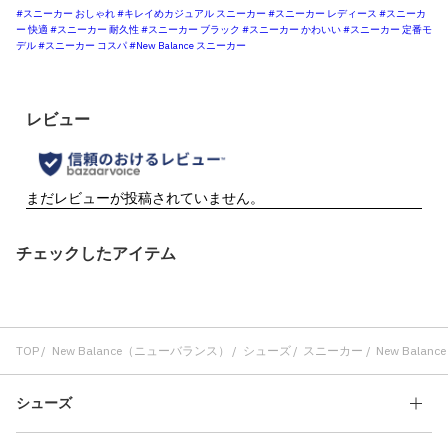
#スニーカー おしゃれ
#キレイめカジュアル スニーカー
#スニーカー レディース
#スニーカ
ー 快適
#スニーカー 耐久性
#スニーカー ブラック
#スニーカー かわいい
#スニーカー 定番モ
デル
#スニーカー コスパ
#New Balance スニーカー
チェックしたアイテム
TOP
New Balance（ニューバランス）
シューズ
スニーカー
New Balanc
シューズ