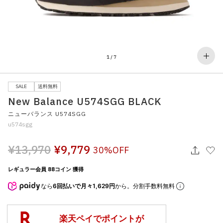
その他
すべてのウェア
1
/
7
SALE
送料無料
New Balance U574SGG BLACK
ニューバランス U574SGG
u574sgg
¥13,970
¥9,779
30%OFF
レギュラー会員 88コイン 獲得
なら
6回払いで月々1,629円
から。分割手数料無料