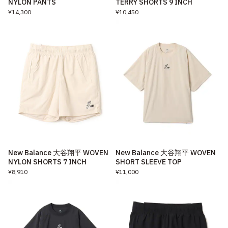
NYLON PANTS
TERRY SHORTS 9 INCH
¥14,300
¥10,450
New Balance 大谷翔平 WOVEN
New Balance 大谷翔平 WOVEN
NYLON SHORTS 7 INCH
SHORT SLEEVE TOP
¥8,910
¥11,000