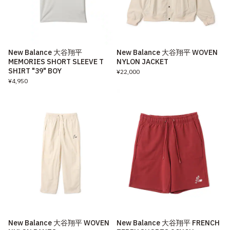
New Balance 大谷翔平
New Balance 大谷翔平 WOVEN
MEMORIES SHORT SLEEVE T
NYLON JACKET
SHIRT "39" BOY
¥22,000
¥4,950
New Balance 大谷翔平 WOVEN
New Balance 大谷翔平 FRENCH