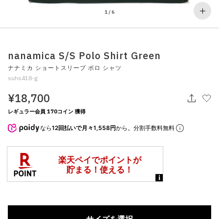
その他
1
/
6
すべてのウェア
nanamica S/S Polo Shirt Green
ナナミカ ショートスリーブ ポロ シャツ
suhs418-g
¥18,700
レギュラー会員 170コイン 獲得
なら
12回払いで月々1,558円
から。分割手数料無料