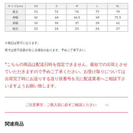
サイズ(cm)
XS
S
M
L
XL
着丈
71
73
75
77
79
身幅
62
64
66.5
69
71.5
肩幅
53
55
57
59
61
袖丈
23
24
25
26
27
※表記は実寸になります。
実寸は若干誤差が生じる場合があります。予めご了承下さい。
*こちらの商品は配送日時を指定できません。最短での出荷とさせ
ていただきますので予めご了承ください。お受け取りについては
出荷完了時にお送りする送り状番号を元に配送業者へご相談下さ
いますようお願い致します。
ご注意事項：ご購入前に必ずご確認ください
関連商品