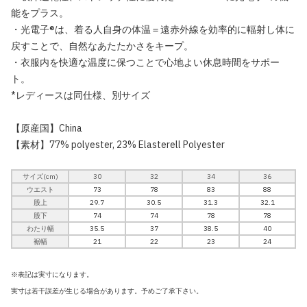
能をプラス。
・光電子®は、着る人自身の体温＝遠赤外線を効率的に輻射し体に
戻すことで、自然なあたたかさをキープ。
・衣服内を快適な温度に保つことで心地よい休息時間をサポー
ト。
*レディースは同仕様、別サイズ
【原産国】China
【素材】77% polyester, 23% Elasterell Polyester
サイズ(cm)
30
32
34
36
ウエスト
73
78
83
88
股上
29.7
30.5
31.3
32.1
股下
74
74
78
78
わたり幅
35.5
37
38.5
40
裾幅
21
22
23
24
※表記は実寸になります。
実寸は若干誤差が生じる場合があります。予めご了承下さい。