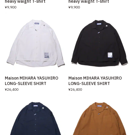
heavy waight T-shirt
heavy waight T-shirt
¥9,900
¥9,900
Maison MIHARA YASUHIRO
Maison MIHARA YASUHIRO
LONG-SLEEVE SHIRT
LONG-SLEEVE SHIRT
¥26,400
¥26,400