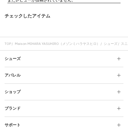
チェックしたアイテム
TOP
Maison MIHARA YASUHIRO（メゾンミハラヤスヒロ）
シューズ
スニ
シューズ
アパレル
ショップ
ブランド
サポート