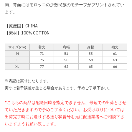
胸、背面にはモロッコの少数民族のモチーフがプリントされてい
ます。
【原産国】CHINA
【素材】100% COTTON
サイズ(cm)
着丈
肩幅
身幅
袖丈
M
71
51
55
61
L
75
58
60
63
XL
77
62
65
66
※表記は実寸になります。
実寸は若干誤差が生じる場合があります。予めご了承下さい。
*こちらの商品は配送日時を指定できません。最短での出荷とさせ
ていただきますので予めご了承ください。お受け取りについては
出荷完了時にお送りする送り状番号を元に配送業者へご相談下さ
いますようお願い致します。