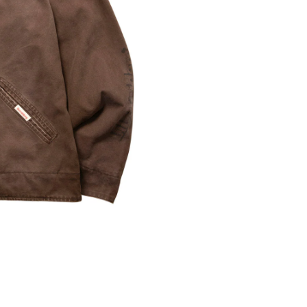
※ 店舗在
内いたしか
※ 店舗へ
※ 価格表
が生じる場