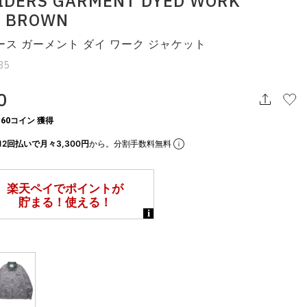
IDERS GARMENT DYED WORK
T BROWN
ス ガーメント ダイ ワーク ジャケット
35
0
60コイン 獲得
12回払いで月々3,300円
から。分割手数料無料