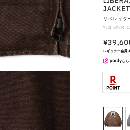
LIBERA
JACKE
リベレイダー
770052503-l0
¥39,60
レギュラー会員 3
なら