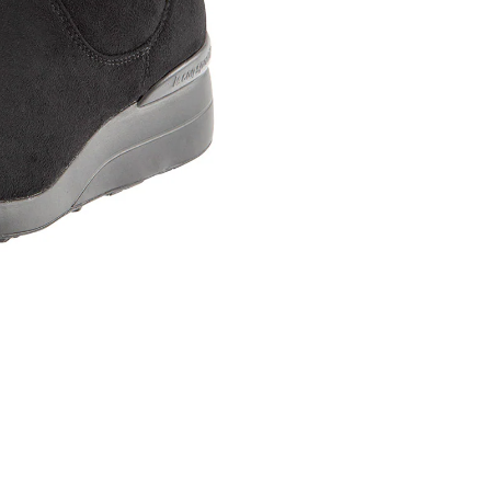
内いたしか
※ 店舗へ
※ 価格表
が生じる場