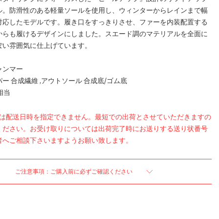
ル。防滑性のある軽量ソールを使用し、ウィンターからレインまで幅
対応したモデルです。履き口をすっきりさせ、ファーを内装配置する
からも履けるデザインにしました。スエード調のマテリアルを全面に
ぽい雰囲気に仕上げています。
ャンマー
ー 合成繊維 ,アウトソール 合成底/ゴム底
相当
品は配送日時を指定できません。最短での出荷とさせていただきますの
ください。お受け取りについては出荷完了時にお送りする送り状番号
者へご相談下さいますようお願い致します。
ご注意事項：ご購入前に必ずご確認ください