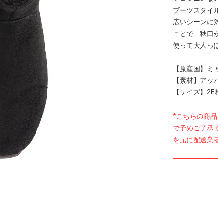
ブーツスタイ
広いシーンに
ことで、秋口
使って大人っ
【原産国】ミ
【素材】アッパ
【サイズ】2E
*こちらの商
で予めご了承
を元に配送業