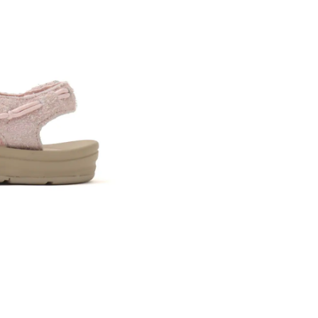
※ 店舗在
内いたしか
※ 店舗へ
※ 価格表
が生じる場