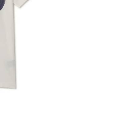
※ 店舗在
内いたしか
※ 店舗へ
※ 価格表
が生じる場