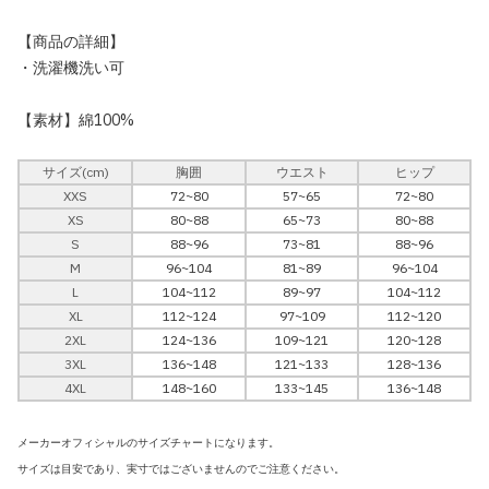
【商品の詳細】
・洗濯機洗い可
【素材】綿100%
サイズ(cm)
胸囲
ウエスト
ヒップ
XXS
72~80
57~65
72~80
XS
80~88
65~73
80~88
S
88~96
73~81
88~96
M
96~104
81~89
96~104
L
104~112
89~97
104~112
XL
112~124
97~109
112~120
2XL
124~136
109~121
120~128
3XL
136~148
121~133
128~136
4XL
148~160
133~145
136~148
メーカーオフィシャルのサイズチャートになります。
サイズは目安であり、実寸ではございませんのでご注意ください。