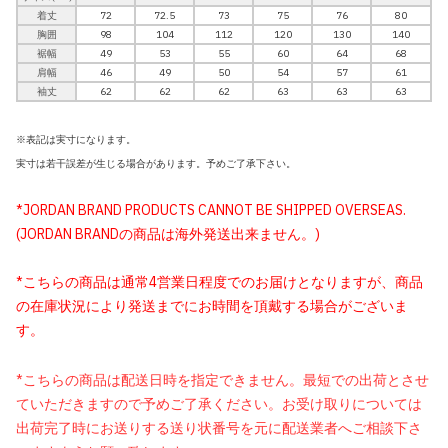
着丈
72
72.5
73
75
76
80
胸囲
98
104
112
120
130
140
裾幅
49
53
55
60
64
68
肩幅
46
49
50
54
57
61
袖丈
62
62
62
63
63
63
※表記は実寸になります。
実寸は若干誤差が生じる場合があります。予めご了承下さい。
*JORDAN BRAND PRODUCTS CANNOT BE SHIPPED OVERSEAS.
(JORDAN BRANDの商品は海外発送出来ません。)
*こちらの商品は通常4営業日程度でのお届けとなりますが、商品
の在庫状況により発送までにお時間を頂戴する場合がございま
す。
*こちらの商品は配送日時を指定できません。最短での出荷とさせ
ていただきますので予めご了承ください。お受け取りについては
出荷完了時にお送りする送り状番号を元に配送業者へご相談下さ