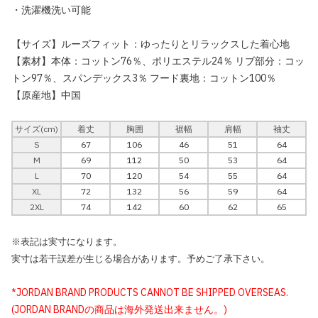
・洗濯機洗い可能
【サイズ】ルーズフィット：ゆったりとリラックスした着心地
【素材】本体：コットン76％、ポリエステル24％ リブ部分：コッ
トン97％、スパンデックス3％ フード裏地：コットン100％
【原産地】中国
サイズ(cm)
着丈
胸囲
裾幅
肩幅
袖丈
S
67
106
46
51
64
M
69
112
50
53
64
L
70
120
54
55
64
XL
72
132
56
59
64
2XL
74
142
60
62
65
※表記は実寸になります。
実寸は若干誤差が生じる場合があります。予めご了承下さい。
*JORDAN BRAND PRODUCTS CANNOT BE SHIPPED OVERSEAS.
(JORDAN BRANDの商品は海外発送出来ません。)