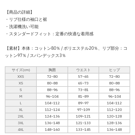
【商品の詳細】
・リブ仕様の袖口と裾
・洗濯機洗い可能
・スタンダードフィット：定番の快適な着用感
【素材】本体：コットン80％ / ポリエステル20％、リブ部分：コ
ットン97％ / スパンデックス3％
サイズ(cm)
胸囲
ウエスト
ヒップ
XXS
72~80
57~65
72~80
XS
80~88
65~73
80~88
S
88~96
73~81
88~96
M
96~104
81~89
96~104
L
104~112
89~97
104~112
XL
112~124
97~109
112~120
2XL
124~136
109~121
120~128
3XL
136~148
121~133
128~136
4XL
148~160
133~145
136~148