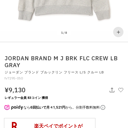
その他
すべてのウェア
1
/
8
JORDAN BRAND M J BRK FLC CREW LB
GRAY
ジョーダン ブランド ブルックリン フリース L/S クルー LB
fv7295-050
¥9,130
レギュラー会員 83コイン 獲得
なら
6回払いで月々1,521円
から。分割手数料無料