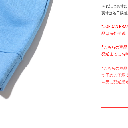
※表記は実寸に
実寸は若干誤差
*JORDAN BRA
品は海外発送
*こちらの商
発送までにお
*こちらの商
で予めご了承
を元に配送業