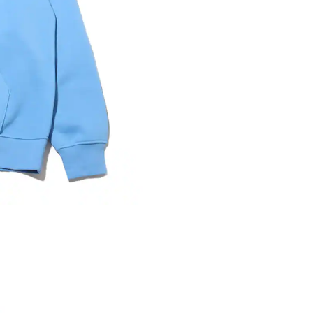
※ 店舗在
内いたしか
※ 店舗へ
※ 価格表
が生じる場