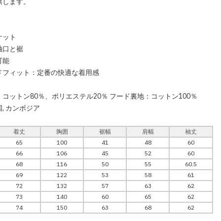
供します。
】
ケット
袖口と裾
可能
ドフィット：定番の快適な着用感
コットン80％、ポリエステル20％ フード裏地：コットン100％
, カンボジア
着丈
胸囲
裾幅
肩幅
袖丈
65
100
41
48
60
66
106
45
52
60
68
116
50
55
60.5
69
122
53
58
61
72
132
57
63
62
73
140
60
65
62
74
150
63
68
62