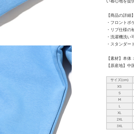
い着心地を提
【商品の詳細
・フロントポ
・リブ仕様の
・洗濯機洗い
・スタンダー
【素材】本体：
【原産地】中国
サイズ(cm)
XS
S
M
L
XL
2XL
3XL