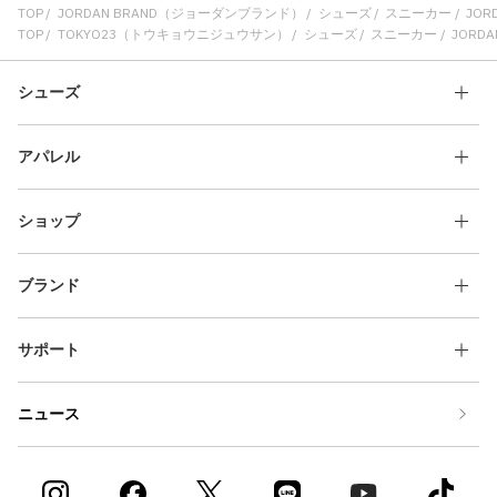
TOP
JORDAN BRAND（ジョーダンブランド）
シューズ
スニーカー
JORD
TOP
TOKYO23（トウキョウニジュウサン）
シューズ
スニーカー
JORDAN
シューズ
アパレル
ショップ
ブランド
サポート
ニュース