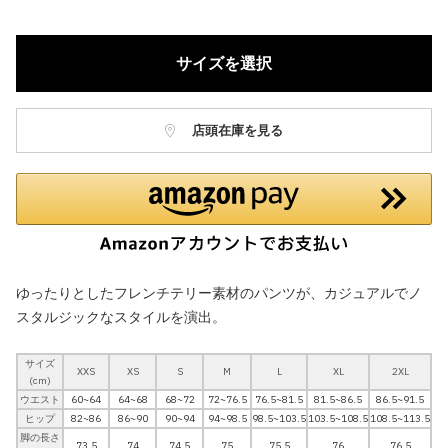
サイズを選択
店頭在庫を見る
ゆったりとしたフレンチテリー素材のパンツが、カジュアルでノ
スタルジックなスタイルを演出。
サイズ
XXS
XS
S
M
L
XL
2XL
(cm)
ウエスト
60~64
64~68
68~72
72~76.5
76.5~81.5
81.5~86.5
86.5~91.5
ヒップ
82~86
86~90
90~94
94~98.5
98.5~103.5
103.5~108.5
108.5~113.5
脚の長さ
73.5
74
74.5
75
75.5
76
76.5