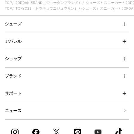
TOP
JORDAN BRAND（ジョーダンブランド）
シューズ
スニーカー
JORD
TOP
TOKYO23（トウキョウニジュウサン）
シューズ
スニーカー
JORDAN
シューズ
アパレル
ショップ
ブランド
サポート
ニュース