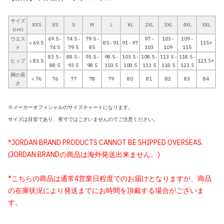
サイズ
XXS
XS
S
M
L
XL
2XL
3XL
4XL
5XL
(cm)
ウエス
69.5 -
74.5 -
79.5 -
97 -
103 -
109 -
< 69.5
85 - 91
91 - 97
115+
ト
74.5
79.5
85
103
109
115
83.5 -
88.5 -
93.5 -
98.5 -
103.5 -
108.5 -
113.5 -
118.5 -
ヒップ
< 83.5
123.5+
88.5
93.5
98.5
103.5
108.5
113.5
118.5
123.5
脚の長
< 76
76
77
78
79
80
81
82
83
84
さ
※メーカーオフィシャルのサイズチャートになります。
サイズは目安であり、実寸ではございませんのでご注意ください。
*JORDAN BRAND PRODUCTS CANNOT BE SHIPPED OVERSEAS.
(JORDAN BRANDの商品は海外発送出来ません。)
*こちらの商品は通常4営業日程度でのお届けとなりますが、商品
の在庫状況により発送までにお時間を頂戴する場合がございま
す。