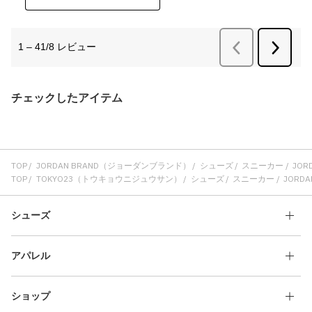
チェックしたアイテム
TOP
JORDAN BRAND（ジョーダンブランド）
シューズ
スニーカー
JORD
TOP
TOKYO23（トウキョウニジュウサン）
シューズ
スニーカー
JORDAN
シューズ
アパレル
ショップ