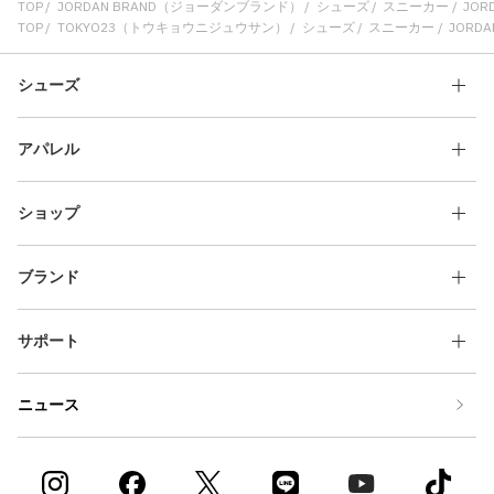
TOP
JORDAN BRAND（ジョーダンブランド）
シューズ
スニーカー
JORD
TOP
TOKYO23（トウキョウニジュウサン）
シューズ
スニーカー
JORDAN
シューズ
アパレル
ショップ
ブランド
サポート
ニュース