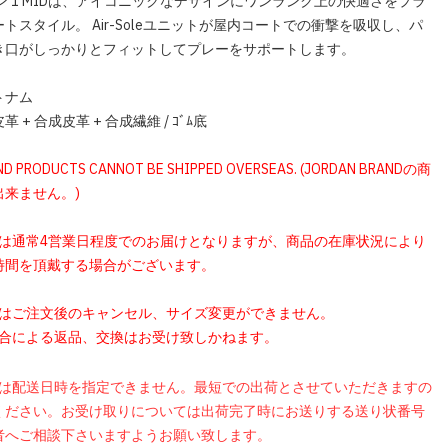
ン 1 MIDは、アイコニックなデザインにワンランク上の快適さをプラ
トスタイル。 Air-Soleユニットが屋内コートでの衝撃を吸収し、パ
き口がしっかりとフィットしてプレーをサポートします。
トナム
 + 合成皮革 + 合成繊維 / ｺﾞﾑ底
ND PRODUCTS CANNOT BE SHIPPED OVERSEAS. (JORDAN BRANDの商
出来ません。)
品は通常4営業日程度でのお届けとなりますが、商品の在庫状況により
時間を頂戴する場合がございます。
品はご注文後のキャンセル、サイズ変更ができません。
都合による返品、交換はお受け致しかねます。
品は配送日時を指定できません。最短での出荷とさせていただきますの
ください。お受け取りについては出荷完了時にお送りする送り状番号
者へご相談下さいますようお願い致します。