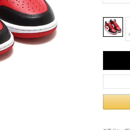
内いたしか
※ 店舗へ
※ 価格表
が生じる場