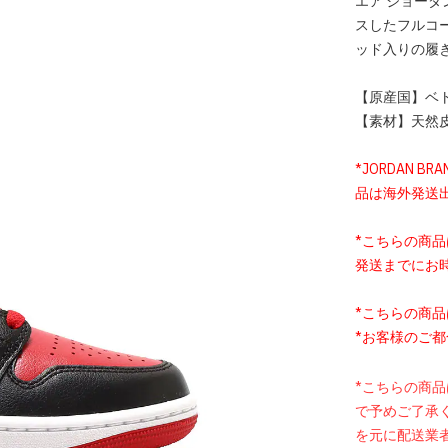
エア ジョーダ
スしたフルコー
ッド入りの履
【原産国】ベ
【素材】天然皮革
*JORDAN BRA
品は海外発送
*こちらの商
発送までにお
*こちらの商
*お客様のご
*こちらの商
で予めご了承
を元に配送業