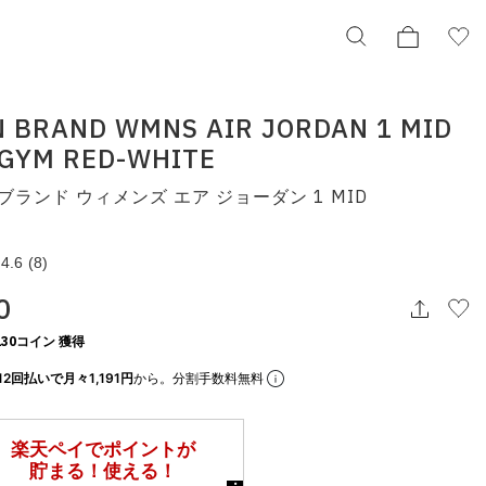
 BRAND WMNS AIR JORDAN 1 MID
GYM RED-WHITE
JORDAN BRAND WMNS AIR JORDAN 1 MID
BLACK/GYM RED-WHITE
ブランド ウィメンズ エア ジョーダン 1 MID
ジョーダン ブランド ウィメンズ エア ジョーダン 1 MID
bq6472-079
¥14,300
4.6
(8)
0
択してください
30コイン 獲得
この条件で検索する
12回払いで月々1,191円
から。分割手数料無料
りの表示でもタイミングにより売り切れの可能性がございます。
庫に関しましてはWEBカスタマーにお問い合わせいただいてもご案