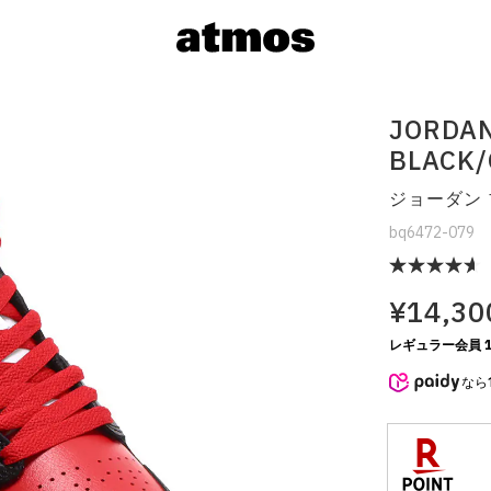
JORDAN
BLACK/
ジョーダン 
bq6472-079
¥14,30
サイズを選
レギュラー会員 1
なら
※ 在庫あ
※ 店舗在