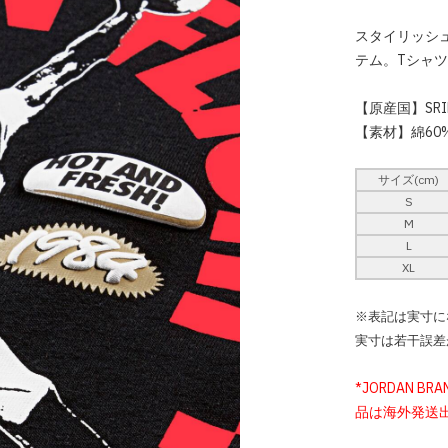
スタイリッシ
テム。Tシャ
【原産国】SRI
【素材】綿60
サイズ(cm)
S
M
L
XL
※表記は実寸に
実寸は若干誤差
*JORDAN BRA
品は海外発送