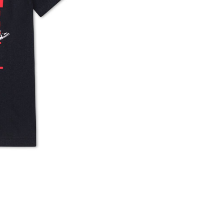
※ 店舗在
内いたしか
※ 店舗へ
※ 価格表
が生じる場