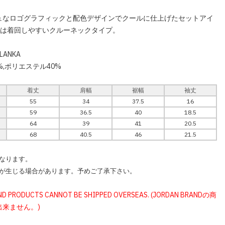
ュなロゴグラフィックと配色デザインでクールに仕上げたセットアイ
ツは着回しやすいクルーネックタイプ。
LANKA
%,ポリエステル40%
着丈
肩幅
裾幅
袖丈
55
34
37.5
16
59
36.5
40
18.5
64
39
41
20.5
68
40.5
46
21.5
なります。
が生じる場合があります。予めご了承下さい。
ND PRODUCTS CANNOT BE SHIPPED OVERSEAS. (JORDAN BRANDの商
出来ません。)