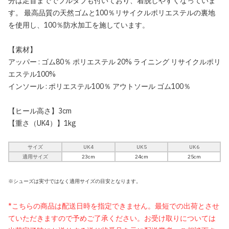
分は足首まででプルタブも付いており、着脱しやすくなっていま
す。 最高品質の天然ゴムと100％リサイクルポリエステルの裏地
を使用し、100％防水加工を施しています。
【素材】
アッパー : ゴム80％ ポリエステル 20% ライニング リサイクルポリ
エステル100%
インソール : ポリエステル100％ アウトソール ゴム100％
【ヒール高さ】3cm
【重さ（UK4）】1kg
サイズ
UK4
UK5
UK6
適用サイズ
23cm
24cm
25cm
※シューズは実寸ではなく適用サイズの目安となります。
*こちらの商品は配送日時を指定できません。最短での出荷とさせ
ていただきますので予めご了承ください。お受け取りについては