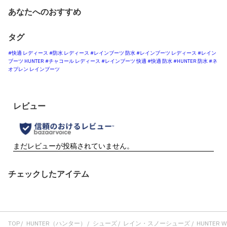
あなたへのおすすめ
タグ
#快適 レディース
#防水 レディース
#レインブーツ 防水
#レインブーツ レディース
#レイン
ブーツ HUNTER
#チャコール レディース
#レインブーツ 快適
#快適 防水
#HUNTER 防水
#ネ
オプレン レインブーツ
チェックしたアイテム
TOP
HUNTER（ハンター）
シューズ
レイン・スノーシューズ
HUNTER WO