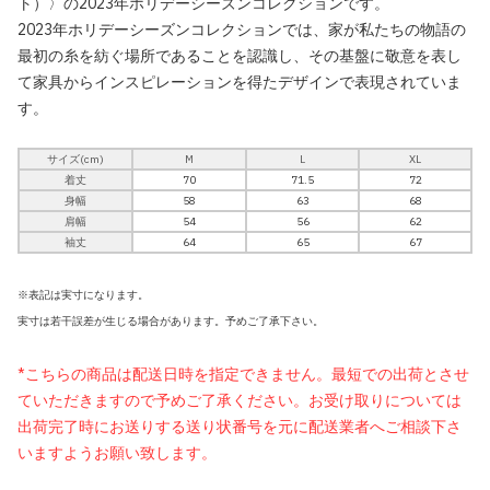
ト）〉の2023年ホリデーシーズンコレクションです。
2023年ホリデーシーズンコレクションでは、家が私たちの物語の
最初の糸を紡ぐ場所であることを認識し、その基盤に敬意を表し
て家具からインスピレーションを得たデザインで表現されていま
す。
サイズ(cm)
M
L
XL
着丈
70
71.5
72
身幅
58
63
68
肩幅
54
56
62
袖丈
64
65
67
※表記は実寸になります。
実寸は若干誤差が生じる場合があります。予めご了承下さい。
*こちらの商品は配送日時を指定できません。最短での出荷とさせ
ていただきますので予めご了承ください。お受け取りについては
出荷完了時にお送りする送り状番号を元に配送業者へご相談下さ
いますようお願い致します。