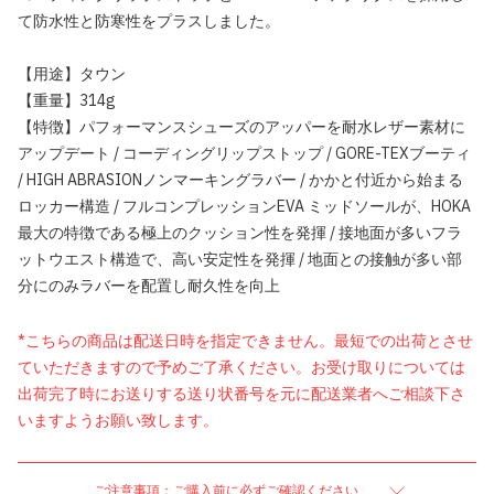
て防水性と防寒性をプラスしました。
【用途】タウン
【重量】314g
【特徴】パフォーマンスシューズのアッパーを耐水レザー素材に
アップデート / コーディングリップストップ / GORE-TEXブーティ
/ HIGH ABRASIONノンマーキングラバー / かかと付近から始まる
ロッカー構造 / フルコンプレッションEVA ミッドソールが、HOKA
最大の特徴である極上のクッション性を発揮 / 接地面が多いフラ
ットウエスト構造で、高い安定性を発揮 / 地面との接触が多い部
分にのみラバーを配置し耐久性を向上
*こちらの商品は配送日時を指定できません。最短での出荷とさせ
ていただきますので予めご了承ください。お受け取りについては
出荷完了時にお送りする送り状番号を元に配送業者へご相談下さ
いますようお願い致します。
ご注意事項：ご購入前に必ずご確認ください